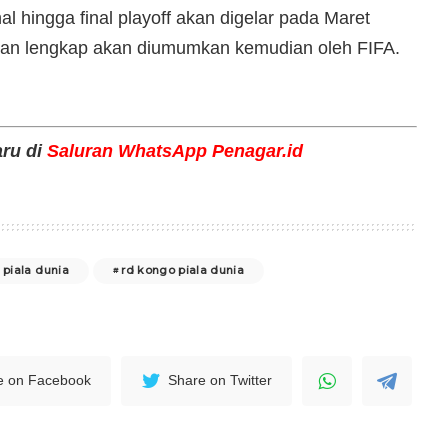
al hingga final playoff akan digelar pada Maret
gan lengkap akan diumumkan kemudian oleh FIFA.
aru di
Saluran WhatsApp Penagar.id
 piala dunia
rd kongo piala dunia
e on Facebook
Share on Twitter