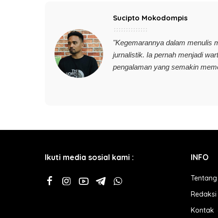
Sucipto Mokodompis
"Kegemarannya dalam menulis 
jurnalistik. Ia pernah menjadi wa
pengalaman yang semakin memoti
Ikuti media sosial kami :
INFO
Tentang
Redaksi
Kontak