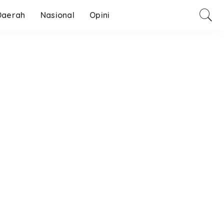
Daerah
Nasional
Opini