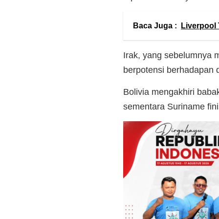
Baca Juga :
Liverpool
Irak, yang sebelumnya m
berpotensi berhadapan d
Bolivia mengakhiri baba
sementara Suriname fin