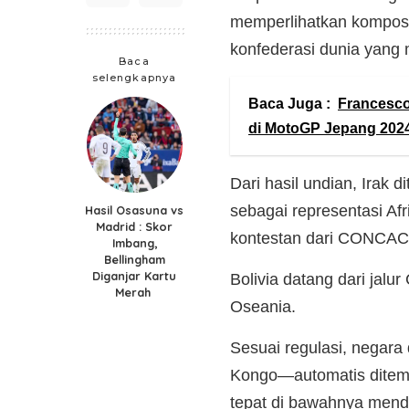
memperlihatkan komposi
konfederasi dunia yang m
Baca
selengkapnya
Baca Juga :
Francesco
di MotoGP Jepang 202
Dari hasil undian, Irak 
sebagai representasi Af
Hasil Osasuna vs
Madrid : Skor
kontestan dari CONCAC
Imbang,
Bellingham
Diganjar Kartu
Bolivia datang dari ja
Merah
Oseania.
Sesuai regulasi, negara
Kongo—automatis ditemp
tepat di bawahnya menda