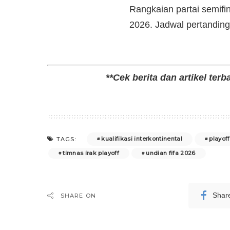
Rangkaian partai semifin
2026. Jadwal pertandin
**Cek berita dan artikel terb
kualifikasi interkontinental
playoff
TAGS:
timnas irak playoff
undian fifa 2026
Shar
SHARE ON