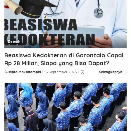
Daerah
Beasiswa Kedokteran di Gorontalo Capai
Rp 28 Miliar, Siapa yang Bisa Dapat?
Sucipto Mokodompis
16 September 2025
Selengkapnya
Posted
by