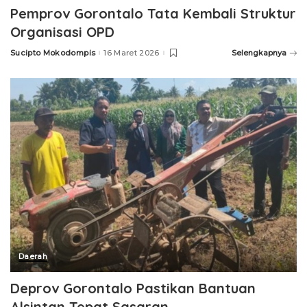
Pemprov Gorontalo Tata Kembali Struktur
Organisasi OPD
Sucipto Mokodompis
16 Maret 2026
Selengkapnya
Posted
by
Daerah
Deprov Gorontalo Pastikan Bantuan
Alsintan Tepat Sasaran