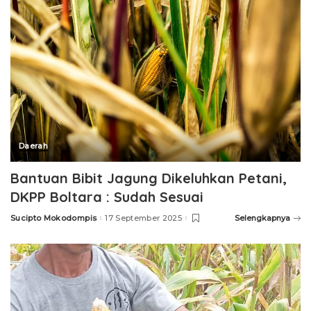
Daerah
Bantuan Bibit Jagung Dikeluhkan Petani,
DKPP Boltara : Sudah Sesuai
Sucipto Mokodompis
17 September 2025
Selengkapnya
Posted
by