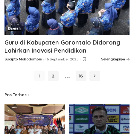
Daerah
Guru di Kabupaten Gorontalo Didorong
Lahirkan Inovasi Pendidikan
Sucipto Mokodompis
16 September 2025
Selengkapnya
Posted
by
…
1
2
16
Pos Terbaru