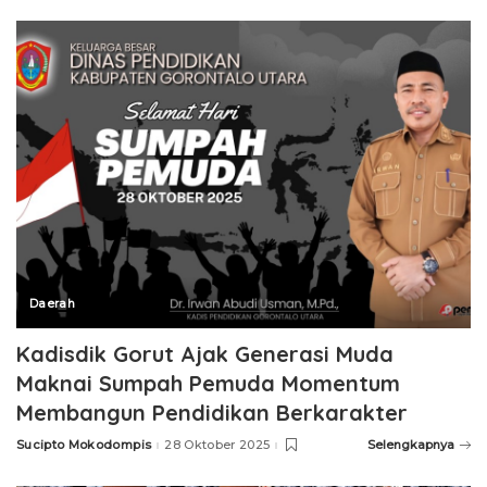
Daerah
Kadisdik Gorut Ajak Generasi Muda
Maknai Sumpah Pemuda Momentum
Membangun Pendidikan Berkarakter
Sucipto Mokodompis
28 Oktober 2025
Selengkapnya
Posted
by