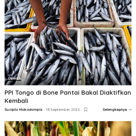
Daerah
PPI Tongo di Bone Pantai Bakal Diaktifkan
Kembali
Sucipto Mokodompis
18 September 2025
Selengkapnya
Posted
by