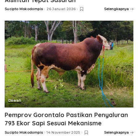
Sucipto Mokodompis
26 Januari 2026
Selengkapnya
Posted
by
Daerah
Pemprov Gorontalo Pastikan Penyaluran
793 Ekor Sapi Sesuai Mekanisme
Sucipto Mokodompis
14 November 2025
Selengkapnya
Posted
by