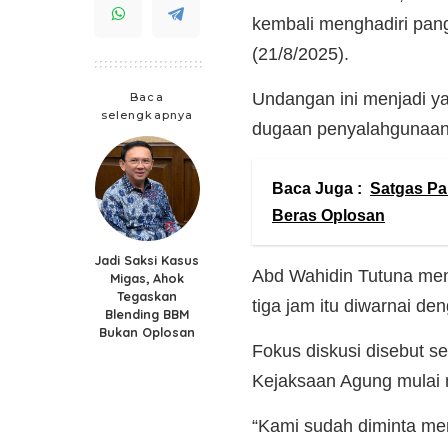
kembali menghadiri pang
(21/8/2025).
Undangan ini menjadi y
Baca
selengkapnya
dugaan penyalahgunaan a
Baca Juga :
Satgas Pa
Beras Oplosan
Jadi Saksi Kasus
Abd Wahidin Tutuna me
Migas, Ahok
Tegaskan
tiga jam itu diwarnai de
Blending BBM
Bukan Oplosan
Fokus diskusi disebut 
Kejaksaan Agung mulai m
“Kami sudah diminta me