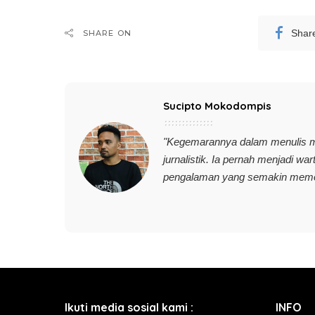
Shar
SHARE ON
Sucipto Mokodompis
"Kegemarannya dalam menulis 
jurnalistik. Ia pernah menjadi wa
pengalaman yang semakin memoti
Ikuti media sosial kami :
INFO