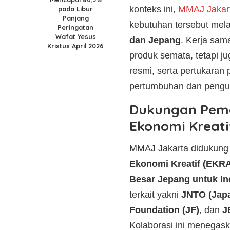
konteks ini,
MMAJ Jakar
pada Libur
Panjang
kebutuhan tersebut melalu
Peringatan
Wafat Yesus
dan Jepang
. Kerja sama
Kristus April 2026
produk semata, tetapi j
resmi, serta pertukaran
pertumbuhan dan penguat
Dukungan Peme
Ekonomi Kreat
MMAJ Jakarta didukung
Ekonomi Kreatif (EKR
Besar Jepang untuk In
terkait yakni
JNTO (Japa
Foundation (JF)
, dan
J
Kolaborasi ini menega