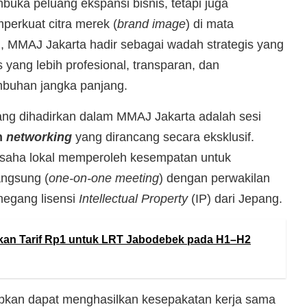
uka peluang ekspansi bisnis, tetapi juga
perkuat citra merek (
brand image
) di mata
, MMAJ Jakarta hadir sebagai wadah strategis yang
 yang lebih profesional, transparan, dan
mbuhan jangka panjang.
yang dihadirkan dalam MMAJ Jakarta adalah sesi
n
networking
yang dirancang secara eksklusif.
u usaha lokal memperoleh kesempatan untuk
ngsung (
one-on-one meeting
) dengan perwakilan
emegang lisensi
Intellectual Property
(IP) dari Jepang.
kan Tarif Rp1 untuk LRT Jabodebek pada H1–H2
rapkan dapat menghasilkan kesepakatan kerja sama