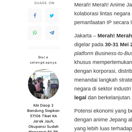
SHARE ON
Merah! Merah! Anime J
kolaborasi lintas negara 
pemanfaatan IP secara l
Jakarta –
Merah! Merah
digelar pada
30-31 Mei 
platform
Business-to-Bu
Baca
khusus mempertemukan 
selengkapnya
dengan korporasi, distri
menandai langkah strate
negara di sektor industr
legal
dan berkelanjutan.
KAI Daop 2
Potensi ekonomi yang bes
Bandung Siapkan
57.106 Tiket KA
dengan anime Jepang ak
Jarak Jauh,
Okupansi Sudah
yang lebih luas terhada
Mencapai 86,3%