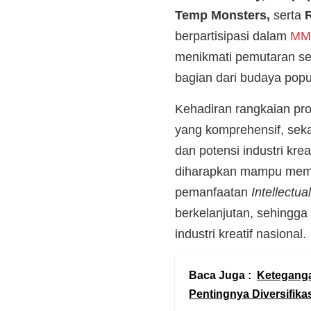
Temp Monsters,
serta
R
berpartisipasi dalam
MMA
menikmati pemutaran sej
bagian dari budaya popul
Kehadiran rangkaian pr
yang komprehensif, sek
dan potensi industri kre
diharapkan mampu memb
pemanfaatan
Intellectua
berkelanjutan, sehingga
industri kreatif nasional.
Baca Juga :
Keteganga
Pentingnya Diversifikas