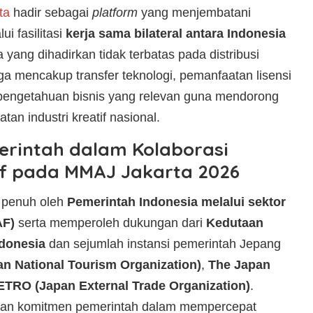
ta
hadir sebagai
platform
yang menjembatani
i fasilitasi
kerja sama bilateral antara Indonesia
 yang dihadirkan tidak terbatas pada distribusi
uga mencakup transfer teknologi, pemanfaatan lisensi
 pengetahuan bisnis yang relevan guna mendorong
an industri kreatif nasional.
rintah dalam Kolaborasi
if pada MMAJ Jakarta 2026
 penuh oleh
Pemerintah Indonesia melalui sektor
AF)
serta memperoleh dukungan dari
Kedutaan
donesia
dan sejumlah instansi pemerintah Jepang
n National Tourism Organization)
,
The Japan
ETRO (Japan External Trade Organization)
.
skan komitmen pemerintah dalam mempercepat