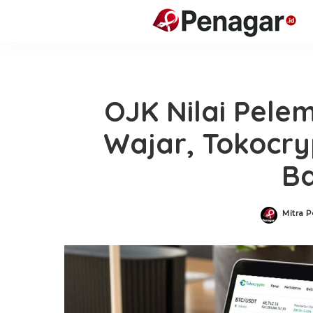
OJK Nilai Pele
Wajar, Tokocry
Ba
Mitra P
Posted
by