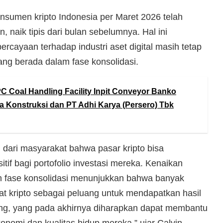
nsumen kripto Indonesia per Maret 2026 telah
, naik tipis dari bulan sebelumnya. Hal ini
cayaan terhadap industri aset digital masih tetap
ang berada dalam fase konsolidasi.
C Coal Handling Facility Inpit Conveyor Banko
a Konstruksi dan PT Adhi Karya (Persero) Tbk
dari masyarakat bahwa pasar kripto bisa
if bagi portofolio investasi mereka. Kenaikan
ah fase konsolidasi menunjukkan bahwa banyak
t kripto sebagai peluang untuk mendapatkan hasil
rading, yang pada akhirnya diharapkan dapat membantu
onomi dan kualitas hidup mereka,” ujar Calvin.