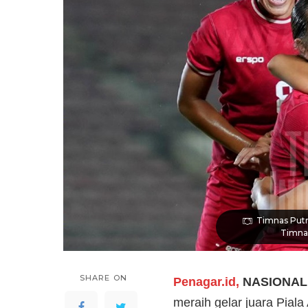
Timnas Putr
Timnas
SHARE ON
Penagar.id,
NASIONAL
meraih gelar juara Piala