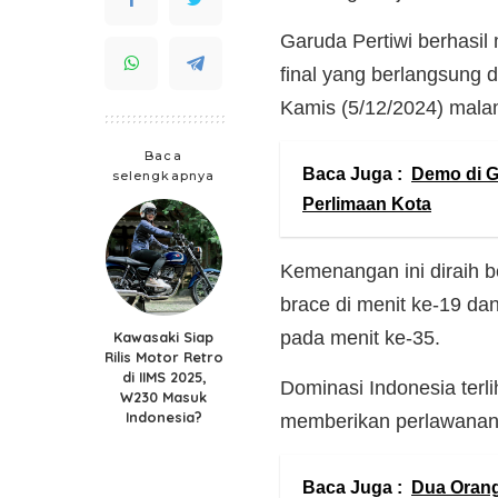
Garuda Pertiwi berhasi
final yang berlangsung 
Kamis (5/12/2024) mal
Baca
Baca Juga :
Demo di G
selengkapnya
Perlimaan Kota
Kemenangan ini diraih b
brace di menit ke-19 da
pada menit ke-35.
Kawasaki Siap
Rilis Motor Retro
di IIMS 2025,
Dominasi Indonesia terl
W230 Masuk
Indonesia?
memberikan perlawanan 
Baca Juga :
Dua Orang