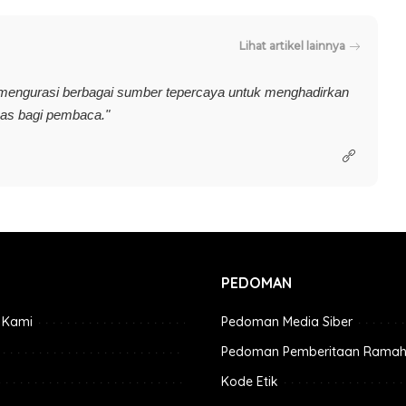
Lihat artikel lainnya
 mengurasi berbagai sumber tepercaya untuk menghadirkan
uas bagi pembaca."
PEDOMAN
 Kami
Pedoman Media Siber
Pedoman Pemberitaan Ramah
Kode Etik