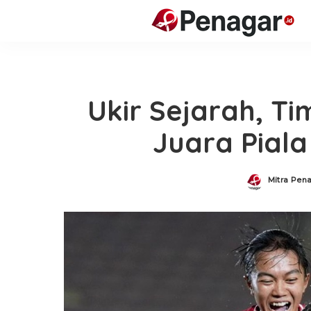
Ukir Sejarah, Ti
Juara Piala
Mitra Pena
Posted
by