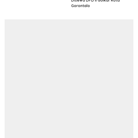
Disewa DPD II Golkar Kota
Gorontalo