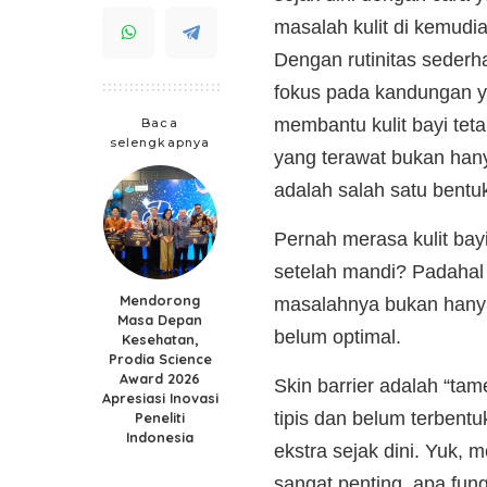
masalah kulit di kemudia
Dengan rutinitas sederh
fokus pada kandungan y
membantu kulit bayi teta
Baca
selengkapnya
yang terawat bukan hanya
adalah salah satu bentuk
Pernah merasa kulit bay
setelah mandi? Padahal 
Mendorong
masalahnya bukan hanya 
Masa Depan
belum optimal.
Kesehatan,
Prodia Science
Award 2026
Skin barrier adalah “tam
Apresiasi Inovasi
tipis dan belum terben
Peneliti
Indonesia
ekstra sejak dini. Yuk, 
sangat penting, apa fun