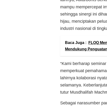
mampu mempercepat impl
sehingga sinergi ini d
hijau, menciptakan pelu
industri nasional di tingk
Baca Juga :
FLOQ Meny
Mendukung Penguatan
“Kami berharap seminar 
memperkuat pemahaman 
lahirnya kolaborasi nyat
selamanya. Keberlanjuta
tutur Musdhalifah Mach
Sebagai narasumber pad