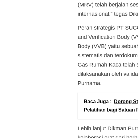
(MRV) telah berjalan se
internasional,” tegas D
Peran strategis PT SUC
and Verification Body (V
Body (VVB) yaitu sebua
sistematis dan terdokum
Gas Rumah Kaca telah se
dilaksanakan oleh valida
Purnama.
Baca Juga :
Dorong S
Pelatihan bagi Satuan
Lebih lanjut Dikman P
kolaborasi erat dari ber