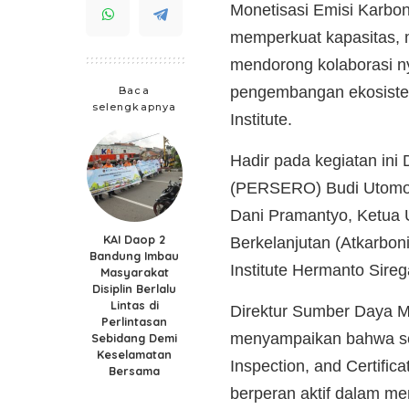
Monetisasi Emisi Karbon
memperkuat kapasitas,
mendorong kolaborasi nya
pengembangan ekosistem
Baca
selengkapnya
Institute.
Hadir pada kegiatan i
(PERSERO) Budi Utomo
Dani Pramantyo, Ketua 
KAI Daop 2
Berkelanjutan (Atkarbo
Bandung Imbau
Institute Hermanto Sireg
Masyarakat
Disiplin Berlalu
Lintas di
Direktur Sumber Daya
Perlintasan
menyampaikan bahwa se
Sebidang Demi
Keselamatan
Inspection, and Certif
Bersama
berperan aktif dalam me