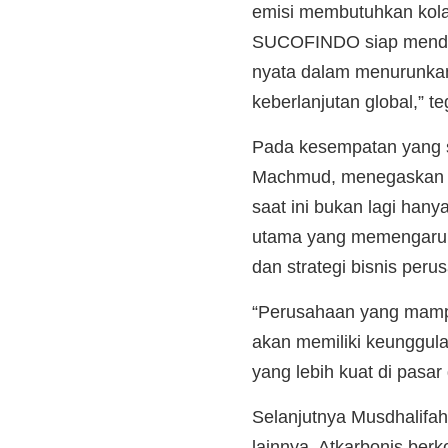
emisi membutuhkan kola
SUCOFINDO siap menduk
nyata dalam menurunkan 
keberlanjutan global,” 
Pada kesempatan yang 
Machmud, menegaskan p
saat ini bukan lagi hany
utama yang memengaruhi 
dan strategi bisnis peru
“Perusahaan yang mampu
akan memiliki keunggulan
yang lebih kuat di pasar
Selanjutnya Musdhalifa
lainnya, Atkarbonis be