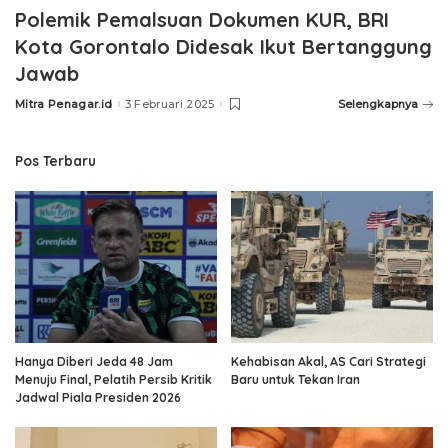
Polemik Pemalsuan Dokumen KUR, BRI
Kota Gorontalo Didesak Ikut Bertanggung
Jawab
Mitra Penagar.id
3 Februari 2025
Selengkapnya
Posted
by
Pos Terbaru
Hanya Diberi Jeda 48 Jam
Kehabisan Akal, AS Cari Strategi
Menuju Final, Pelatih Persib Kritik
Baru untuk Tekan Iran
Jadwal Piala Presiden 2026