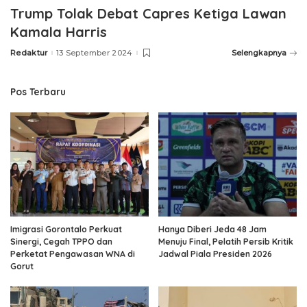
Trump Tolak Debat Capres Ketiga Lawan
Kamala Harris
Redaktur
13 September 2024
Selengkapnya
Posted
by
Pos Terbaru
Imigrasi Gorontalo Perkuat
Hanya Diberi Jeda 48 Jam
Sinergi, Cegah TPPO dan
Menuju Final, Pelatih Persib Kritik
Perketat Pengawasan WNA di
Jadwal Piala Presiden 2026
Gorut