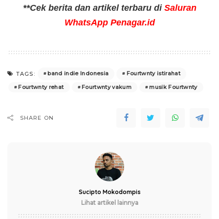
**Cek berita dan artikel terbaru di
Saluran
WhatsApp Penagar.id
band indie Indonesia
Fourtwnty istirahat
TAGS:
Fourtwnty rehat
Fourtwnty vakum
musik Fourtwnty
SHARE ON
Sucipto Mokodompis
Lihat artikel lainnya