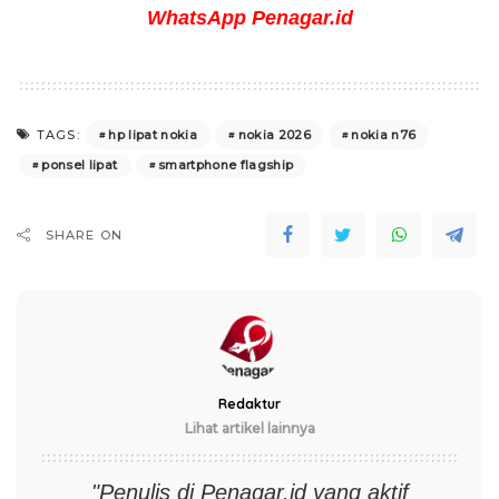
WhatsApp Penagar.id
hp lipat nokia
nokia 2026
nokia n76
TAGS:
ponsel lipat
smartphone flagship
SHARE ON
Redaktur
Lihat artikel lainnya
"Penulis di
Penagar.id
yang aktif