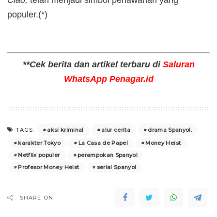
Ciao,
telah menjadi simbol perlawanan yang
populer.(*)
**Cek berita dan artikel terbaru di
Saluran
WhatsApp Penagar.id
aksi kriminal
alur cerita
drama Spanyol.
TAGS:
karakter Tokyo
La Casa de Papel
Money Heist
Netflix populer
perampokan Spanyol
Profesor Money Heist
serial Spanyol
SHARE ON