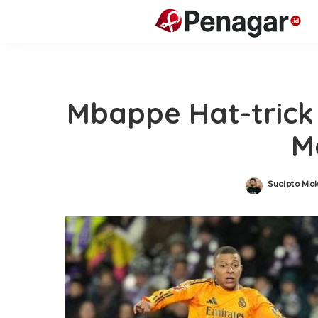
Mbappe Hat-trick 
M
Sucipto Mo
Posted
by