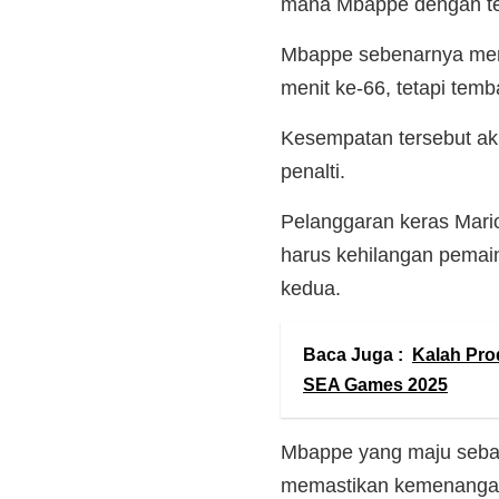
mana Mbappe dengan te
Mbappe sebenarnya memil
menit ke-66, tetapi tem
Kesempatan tersebut akhi
penalti.
Pelanggaran keras Mario
harus kehilangan pemai
kedua.
Baca Juga :
Kalah Prod
SEA Games 2025
Mbappe yang maju seba
memastikan kemenangan 