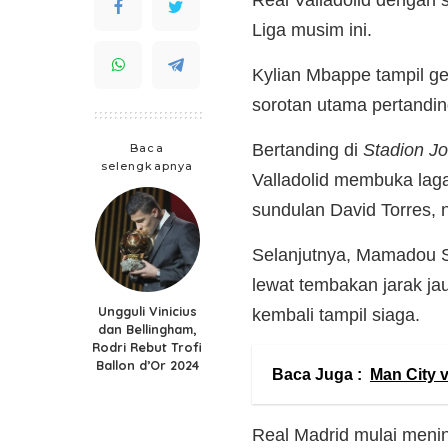
Liga musim ini.
Kylian Mbappe tampil ge
sorotan utama pertandin
Bertanding di
Stadion Jo
Baca
selengkapnya
Valladolid membuka lag
sundulan David Torres, 
Selanjutnya, Mamadou S
lewat tembakan jarak jau
Ungguli Vinicius
kembali tampil siaga.
dan Bellingham,
Rodri Rebut Trofi
Ballon d’Or 2024
Baca Juga :
Man City 
Real Madrid mulai menin