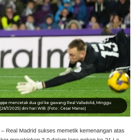
appe mencetak dua gol ke gawang Real Valladolid, Minggu
(26/1/2025) dini hari WIB. (Foto : Cesar Manso)
– Real Madrid sukses memetik kemenangan atas
skor meyakinkan 3-0 dalam laga pekan ke-21 La