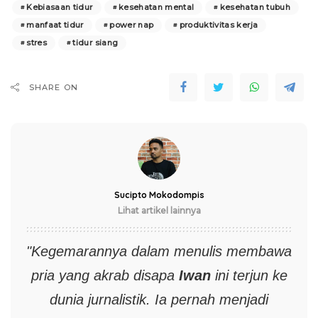
Kebiasaan tidur
kesehatan mental
kesehatan tubuh
manfaat tidur
power nap
produktivitas kerja
stres
tidur siang
SHARE ON
Sucipto Mokodompis
Lihat artikel lainnya
"Kegemarannya dalam menulis membawa
pria yang akrab disapa
Iwan
ini terjun ke
dunia jurnalistik. Ia pernah menjadi