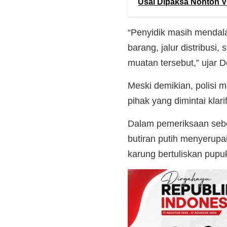
Usai Dipaksa Nonton 
“Penyidik masih mendala
barang, jalur distribusi
muatan tersebut,” ujar D
Meski demikian, polisi 
pihak yang dimintai klar
Dalam pemeriksaan sebe
butiran putih menyerup
karung bertuliskan pupu