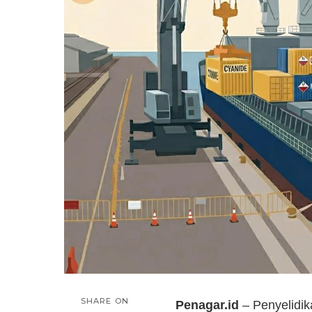
SHARE ON
Penagar.id
– Penyelidi