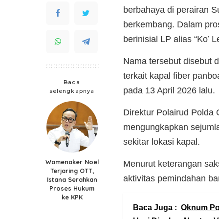
berbahaya di perairan S
berkembang. Dalam pros
berinisial LP alias “Ko’ Le
Nama tersebut disebut d
terkait kapal fiber pan
Baca
pada 13 April 2026 lalu.
selengkapnya
Direktur Polairud Polda
mengungkapkan sejumlah
sekitar lokasi kapal.
Wamenaker Noel
Menurut keterangan saksi
Terjaring OTT,
aktivitas pemindahan ba
Istana Serahkan
Proses Hukum
ke KPK
Baca Juga :
Oknum Pol