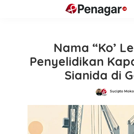
Nama “Ko’ Le
Penyelidikan Kap
Sianida di 
Sucipto Mok
Posted
by