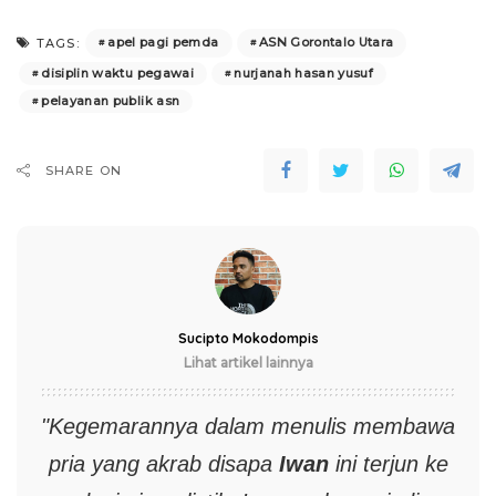
apel pagi pemda
ASN Gorontalo Utara
TAGS:
disiplin waktu pegawai
nurjanah hasan yusuf
pelayanan publik asn
SHARE ON
Sucipto Mokodompis
Lihat artikel lainnya
"Kegemarannya dalam menulis membawa
pria yang akrab disapa
Iwan
ini terjun ke