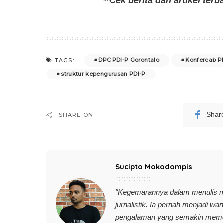
**Cek berita dan artikel terb
DPC PDI-P Gorontalo
Konfercab P
TAGS:
struktur kepengurusan PDI-P
Shar
SHARE ON
Sucipto Mokodompis
"Kegemarannya dalam menulis 
jurnalistik. Ia pernah menjadi wa
pengalaman yang semakin memoti