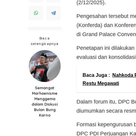
(2/12/2025).
Pengesahan tersebut me
(Konferda) dan Konferen
di Grand Palace Conven
Baca
selengkapnya
Penetapan ini dilakuka
evaluasi dan konsolidasi
Baca Juga :
Nahkoda 
Restu Megawati
Semangat
Marhaenisme
Menggema
Dalam forum itu, DPC Bo
dalam Diskusi
Bulan Bung
diumumkan secara resmi
Karno
Formasi kepengurusan b
DPC PDI Perjuangan Ka