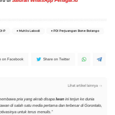
aru di
Saluran WhatsApp Penagar.id
DI-P
Muhlis Lakodi
PDI Perjuangan Bone Bolango
e on Facebook
Share on Twitter
Lihat artikel lainnya
membawa pria yang akrab disapa
Iwan
ini terjun ke dunia
rtawan di salah satu media pertama dan terbesar di Gorontalo,
vasinya untuk terus menulis."