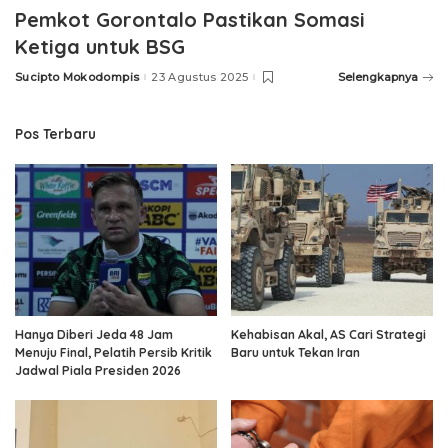
Pemkot Gorontalo Pastikan Somasi
Ketiga untuk BSG
Sucipto Mokodompis
23 Agustus 2025
Selengkapnya
Posted
by
Pos Terbaru
Hanya Diberi Jeda 48 Jam
Kehabisan Akal, AS Cari Strategi
Menuju Final, Pelatih Persib Kritik
Baru untuk Tekan Iran
Jadwal Piala Presiden 2026