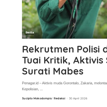
Berita
Rekrutmen Polisi 
Tuai Kritik, Aktivi
Surati Mabes
Penagar.id – Aktivis muda Gorontalo, Zakaria, melonta
Kepolisian,
...
Sucipto Mokodompis
Redaksi
30 April 2026
Posted
by