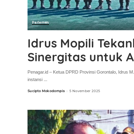
Parlemen
Idrus Mopili Teka
Sinergitas untuk 
Penagar.id – Ketua DPRD Provinsi Gorontalo, Idrus M
instansi
...
Sucipto Mokodompis
5 November 2025
Posted
by