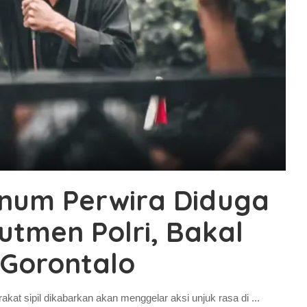
knum Perwira Diduga
utmen Polri, Bakal
Gorontalo
at sipil dikabarkan akan menggelar aksi unjuk rasa di
...