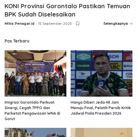
KONI Provinsi Gorontalo Pastikan Temuan
BPK Sudah Diselesaikan
Mitra Penagar.id
15 September 2025
Selengkapnya
Posted
by
Pos Terbaru
Imigrasi Gorontalo Perkuat
Hanya Diberi Jeda 48 Jam
Sinergi, Cegah TPPO dan
Menuju Final, Pelatih Persib Kritik
Perketat Pengawasan WNA di
Jadwal Piala Presiden 2026
Gorut