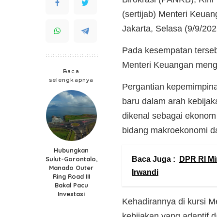
(sertijab) Menteri Keua
Jakarta, Selasa (9/9/202
Pada kesempatan terseb
Menteri Keuangan mengga
Baca
selengkapnya
Pergantian kepemimpina
baru dalam arah kebijak
dikenal sebagai ekonom 
bidang makroekonomi d
Hubungkan
Sulut-Gorontalo,
Baca Juga :
DPR RI Mi
Manado Outer
Irwandi
Ring Road III
Bakal Pacu
Investasi
Kehadirannya di kursi
kebijakan yang adaptif 