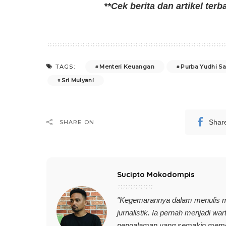
**Cek berita dan artikel terb
Menteri Keuangan
Purba Yudhi S
TAGS:
Sri Mulyani
Shar
SHARE ON
Sucipto Mokodompis
"Kegemarannya dalam menulis 
jurnalistik. Ia pernah menjadi wa
pengalaman yang semakin memoti