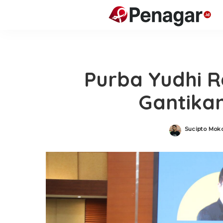
Purba Yudhi R
Gantikan
Sucipto Mok
Posted
by