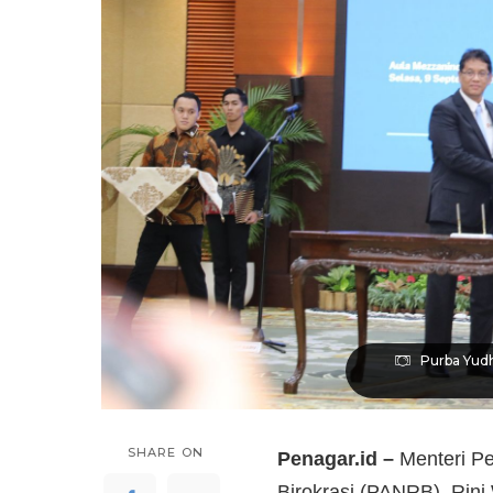
Purba Yudh
SHARE ON
Penagar.id –
Menteri P
Birokrasi (PANRB), Rini 