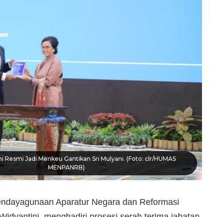
i Resmi Jadi Menkeu Gantikan Sri Mulyani. (Foto: clr/HUMAS
MENPANRB)
endayagunaan Aparatur Negara dan Reformasi
Widyantini, menghadiri prosesi serah terima jabatan